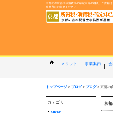
京都での所得税や消費税の確定申告の相談、ご依頼は
事務所にお任せください。
メリット
事業案内
会
トップページ
>
ブログ
>
ブログ
>
京都の
カテゴリ
京都
All(26)