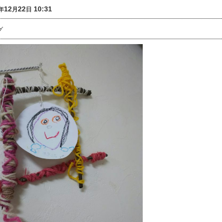
12
22
10:31
年
月
日
グ