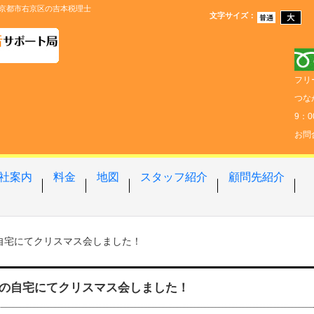
京都市右京区の吉本税理士
文字サイズ
：
フリ
つな
9：
お問
社案内
料金
地図
スタッフ紹介
顧問先紹介
自宅にてクリスマス会しました！
の自宅にてクリスマス会しました！