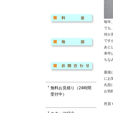
毎年
でも
何か
です
あと
来年
ちな
最後
にお
丸投
無料お見積り（24時間
お気
受付中）
所員