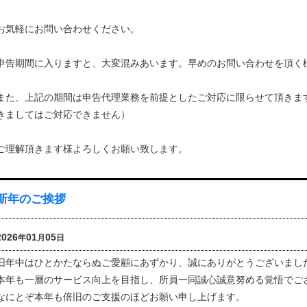
お気軽にお問い合わせください。
申告期間に入りますと、大変混みあいます。早めのお問い合わせを頂く
また、上記の期間は申告代理業務を前提としたご対応に限らせて頂きま
きましてはご対応できません）
ご理解頂きます様よろしくお願い致します。
新年のご挨拶
2026
01
05
年
月
日
旧年中はひとかたならぬご愛顧にあずかり、誠にありがとうございまし
本年も一層のサービス向上を目指し、所員一同誠心誠意努める覚悟でご
なにとぞ本年も倍旧のご支援のほどお願い申し上げます。