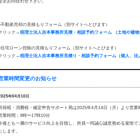
是非お問合わせ下さい。
●不動産売却の見積もりフォーム（別サイトへとびます）
クリック→
税理士法人吉本事務所見積・相談予約フォーム （土地や建
●住宅ローン控除の見積もりフォーム（別サイトへとびます）
クリック→
税理士法人吉本事務所見積り・相談予約フォーム（個人、法
営業時間変更のお知らせ
2025
04
10
年
月
日
所得税・消費税・確定申告サポート局は2025年4月14日（月）より営
営業時間：9時〜17時10分
今後とも一層のサービス向上を目指し、所員一同誠心誠意努める覚悟で
たします。