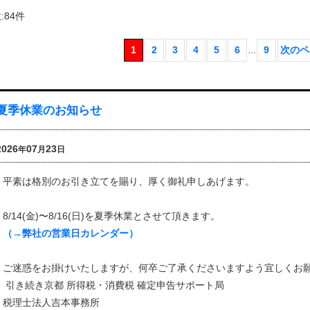
数
:
84
件
1
2
3
4
5
6
...
9
次のペ
夏季休業のお知らせ
2026
07
23
年
月
日
平素は格別のお引き立てを賜り、厚く御礼申しあげます。
8/14(金)〜8/16(日)を夏季休業とさせて頂きます。
（→弊社の営業日カレンダー）
ご迷惑をお掛けいたしますが、何卒ご了承くださいますよう宜しくお
引き続き京都 所得税・消費税 確定申告サポート局
税理士法人吉本事務所