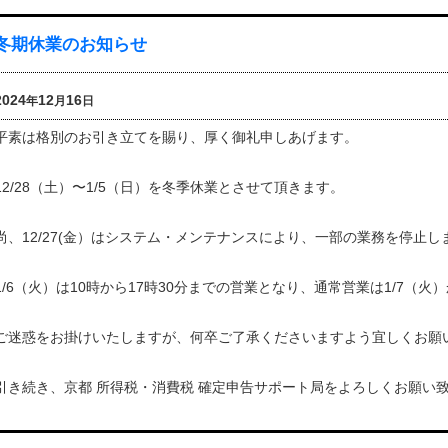
冬期休業のお知らせ
2024
12
16
年
月
日
平素は格別のお引き立てを賜り、厚く御礼申しあげます。
12/28（土）〜1/5（日）を冬季休業とさせて頂きます。
尚、12/27(金）はシステム・メンテナンスにより、一部の業務を停止し
1/6（火）は10時から17時30分までの営業となり、通常営業は1/7（火
ご迷惑をお掛けいたしますが、何卒ご了承くださいますよう宜しくお願
引き続き、京都 所得税・消費税 確定申告サポート局をよろしくお願い