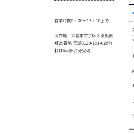
営業時間9：00〜17：10まで
所在地：京都市右京区太秦奥殿
町29番地 電話0120-101-628無
料駐車場6台分完備