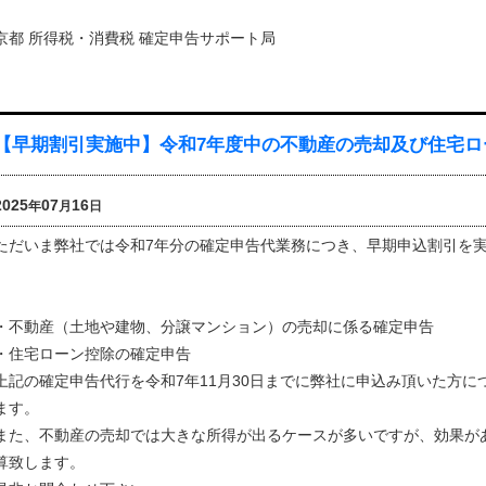
京都 所得税・消費税 確定申告サポート局
【早期割引実施中】令和7年度中の不動産の売却及び住宅ロ
2025
07
16
年
月
日
ただいま弊社では令和7年分の確定申告代業務につき、早期申込割引を
・不動産（土地や建物、分譲マンション）の売却に係る確定申告
・住宅ローン控除の確定申告
上記の確定申告代行を令和7年11月30日までに弊社に申込み頂いた方に
ます。
また、不動産の売却では大きな所得が出るケースが多いですが、効果が
算致します。