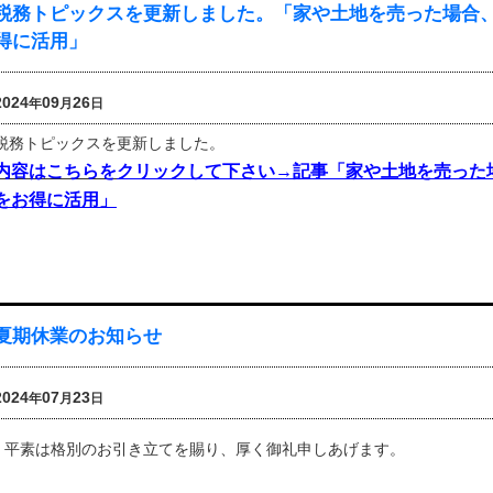
税務トピックスを更新しました。「家や土地を売った場合
得に活用」
2024
09
26
年
月
日
税務トピックスを更新しました。
内容はこちらを
クリックして下さい→記事「家や土地を売った
をお得に活用」
夏期休業のお知らせ
2024
07
23
年
月
日
平素は格別のお引き立てを賜り、厚く御礼申しあげます。