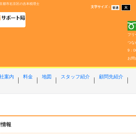
京都市右京区の吉本税理士
文字サイズ
：
フリ
つな
9：
お問
社案内
料金
地図
スタッフ紹介
顧問先紹介
着情報