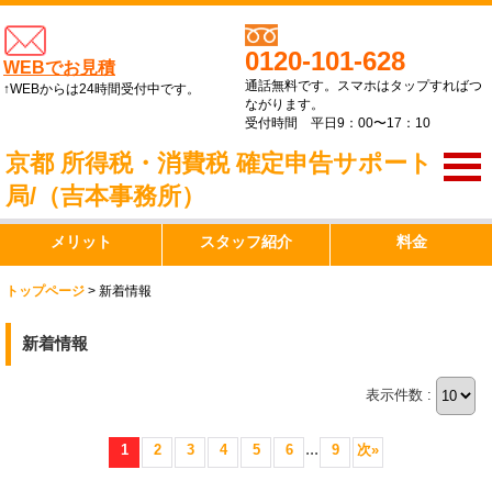
0120-101-628
WEBでお見積
通話無料です。スマホはタップすればつ
↑WEBからは24時間受付中です。
ながります。
受付時間 平日9：00〜17：10
京都 所得税・消費税 確定申告サポート
局/（吉本事務所）
メリット
スタッフ紹介
料金
トップページ
>
新着情報
新着情報
表示件数 :
...
1
2
3
4
5
6
9
次
»