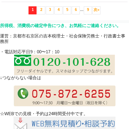
...
1
2
3
4
5
6
9
次
»
所得税、消費税の確定申告につき、お気軽にご連絡ください。
運営：京都市右京区の吉本税理士・社会保険労務士・行政書士事
務所
・電話対応平日9：00〜17：10
↓つながらない場合は
☆WEBでの見積・予約は24時間受付中です。