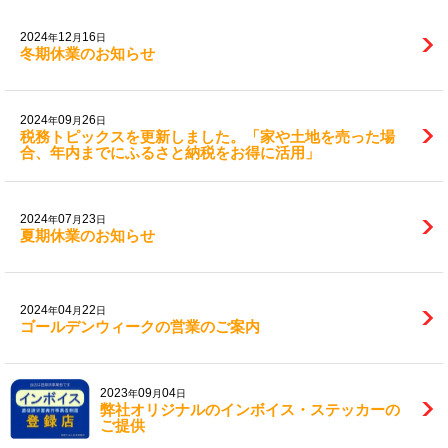
2024
12
16
年
月
日
冬期休業のお知らせ
2024
09
26
年
月
日
税務トピックスを更新しました。「家や土地を売った場
合、年内までにふるさと納税をお得に活用」
2024
07
23
年
月
日
夏期休業のお知らせ
2024
04
22
年
月
日
ゴールデンウィークの営業のご案内
2023
09
04
年
月
日
弊社オリジナルのインボイス・ステッカーの
ご提供