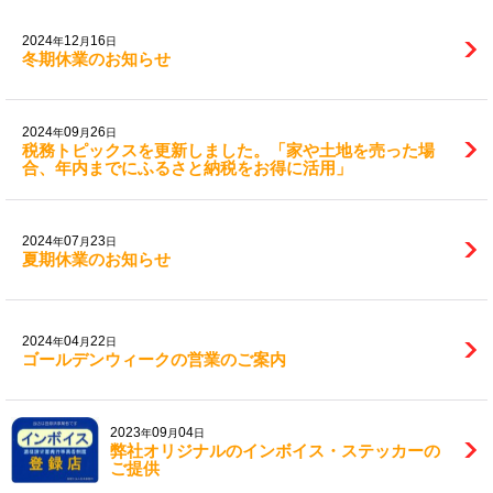
2024
12
16
年
月
日
冬期休業のお知らせ
2024
09
26
年
月
日
税務トピックスを更新しました。「家や土地を売った場
合、年内までにふるさと納税をお得に活用」
2024
07
23
年
月
日
夏期休業のお知らせ
2024
04
22
年
月
日
ゴールデンウィークの営業のご案内
2023
09
04
年
月
日
弊社オリジナルのインボイス・ステッカーの
ご提供