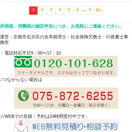
...
1
2
3
4
5
6
9
次
»
所得税、消費税の確定申告につき、お気軽にご連絡ください。
運営：京都市右京区の吉本税理士・社会保険労務士・行政書士事
務所
・電話対応平日9：00〜17：10
↓つながらない場合は
☆WEBでの見積・予約は24時間受付中です。