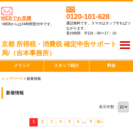
0120-101-628
WEBでお見積
通話無料です。スマホはタップすればつ
↑WEBからは24時間受付中です。
ながります。
受付時間 平日9：00〜17：10
京都 所得税・消費税 確定申告サポート
局/（吉本事務所）
メリット
スタッフ紹介
料金
トップページ
>
新着情報
新着情報
表示件数 :
...
1
2
3
4
5
6
9
次
»